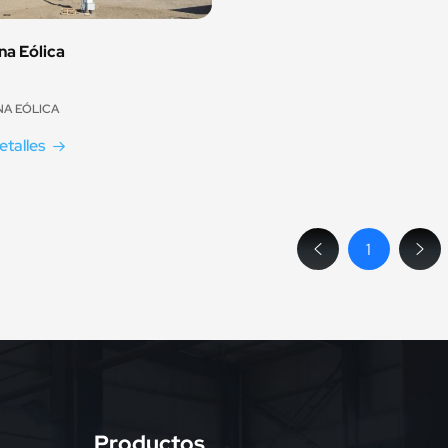
na Eólica
NA EÓLICA
etalles
1
Productos