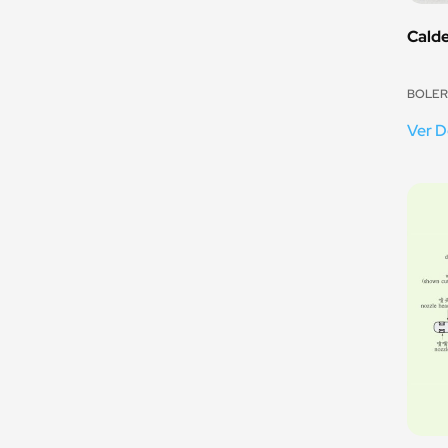
Cald
BOLER
Ver D